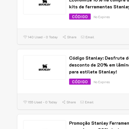
kits de ferramentas Stanle
CÓDIGO
No Expires
140 Used - 0 Today
Share
Email
Código Stanley: Desfrute d
desconto de 20% em lâmin
para estilete Stanley!
CÓDIGO
No Expires
155 Used - 0 Today
Share
Email
Promoção Stanley Ferrame