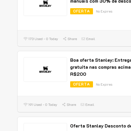
manuais com 30% de desc
OFERTA
No Expires
173 Used - 0 Today
Share
Email
Boa oferta Stanley: Entreg
gratuita nas compras acima
R$200
OFERTA
No Expires
191 Used - 0 Today
Share
Email
Oferta Stanley Desconto d