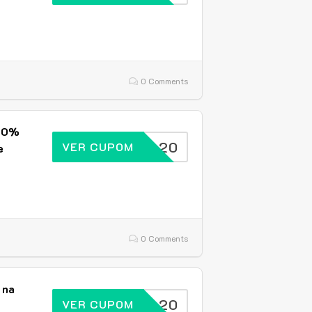
0 Comments
 20%
BRASIL20
VER CUPOM
e
0 Comments
 na
BRASIL20
VER CUPOM