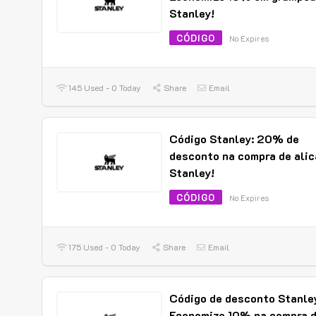
Stanley!
CÓDIGO
No Expires
145 Used - 0 Today
Share
Email
Código Stanley: 20% de
desconto na compra de alic
Stanley!
CÓDIGO
No Expires
175 Used - 0 Today
Share
Email
Código de desconto Stanle
Economize 10% na compra 