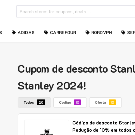
S
ADIDAS
CARREFOUR
NORDVPN
SE
Cupom de desconto Stanl
Stanley 2024!
Todos
Código
Oferta
20
10
10
Código de desconto Stanle
Redução de 10% em todos 