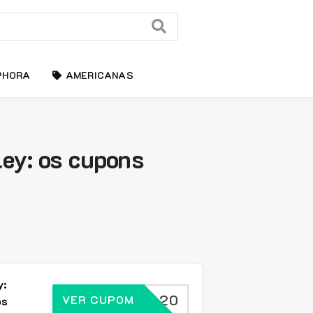
PHORA
AMERICANAS
ey: os cupons
y:
BRASIL20
VER CUPOM
os