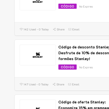
CÓDIGO
No Expires
142 Used - 0 Today
Share
Email
Código de desconto Stanle
Desfrute de 10% de desco
formões Stanley!
CÓDIGO
No Expires
147 Used - 0 Today
Share
Email
Código de oferta Stanley:
Economize 15% em grampea