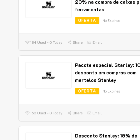
20% na compra de caixas p
ferramentas
OFERTA
No Expires
184 Used - 0 Today
Share
Email
Pacote especial Stanley: 1
desconto em compras com
martelos Stanley
OFERTA
No Expires
160 Used - 0 Today
Share
Email
Desconto Stanley: 15% de