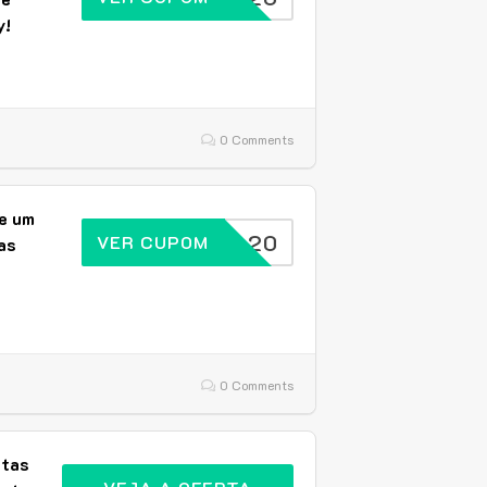
y!
0 Comments
e um
BRASIL20
VER CUPOM
as
0 Comments
ntas