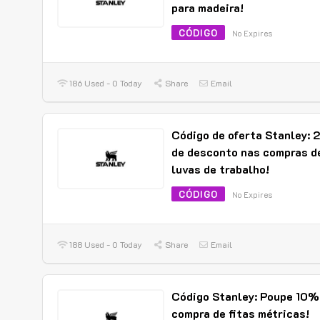
para madeira!
CÓDIGO
No Expires
186 Used - 0 Today
Share
Email
Código de oferta Stanley:
de desconto nas compras d
luvas de trabalho!
CÓDIGO
No Expires
188 Used - 0 Today
Share
Email
Código Stanley: Poupe 10%
compra de fitas métricas!