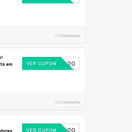
0 Comments
y:
BRASIL20
VER CUPOM
nto em
0 Comments
BRASIL20
VER CUPOM
dores