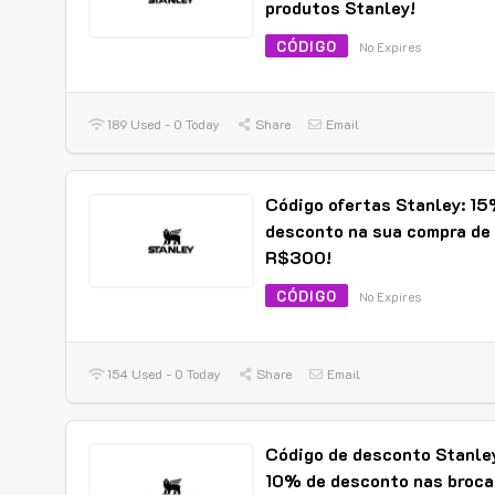
produtos Stanley!
CÓDIGO
No Expires
189 Used - 0 Today
Share
Email
Código ofertas Stanley: 15
desconto na sua compra de
R$300!
CÓDIGO
No Expires
154 Used - 0 Today
Share
Email
Código de desconto Stanle
10% de desconto nas broca