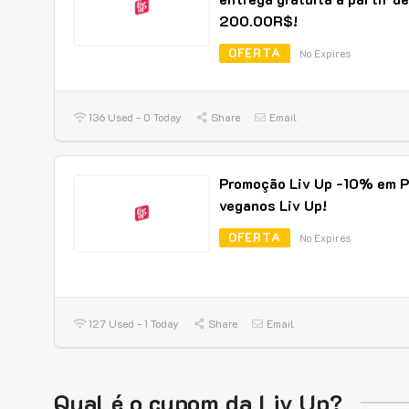
200.00R$!
OFERTA
No Expires
136 Used - 0 Today
Share
Email
Promoção Liv Up -10% em P
veganos Liv Up!
OFERTA
No Expires
127 Used - 1 Today
Share
Email
Qual é o cupom da Liv Up?