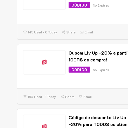
CÓDIGO
No Expires
145 Used - 0 Today
Share
Email
Cupom Liv Up -20% a parti
100R$ de compra!
CÓDIGO
No Expires
150 Used - 1 Today
Share
Email
Código de desconto Liv Up
-20% para TODOS os clien