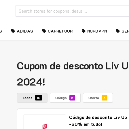
S
ADIDAS
CARREFOUR
NORDVPN
SE
Cupom de desconto Liv Up
2024!
Todos
Código
Oferta
10
5
5
Código de desconto Liv Up
-20% em tudo!