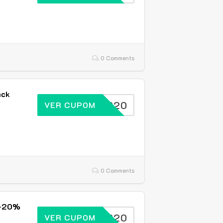
0 Comments
ack
IVUPBR20
VER CUPOM
0 Comments
 -20%
IVUPBR20
VER CUPOM
!