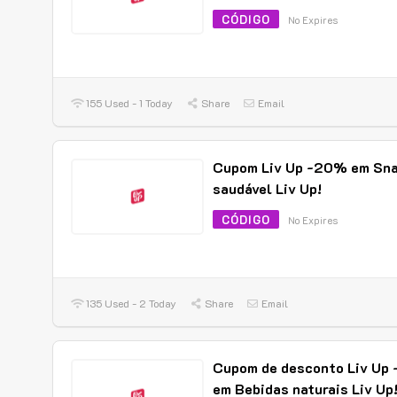
CÓDIGO
No Expires
155 Used - 1 Today
Share
Email
Cupom Liv Up -20% em Sn
saudável Liv Up!
CÓDIGO
No Expires
135 Used - 2 Today
Share
Email
Cupom de desconto Liv Up
em Bebidas naturais Liv Up