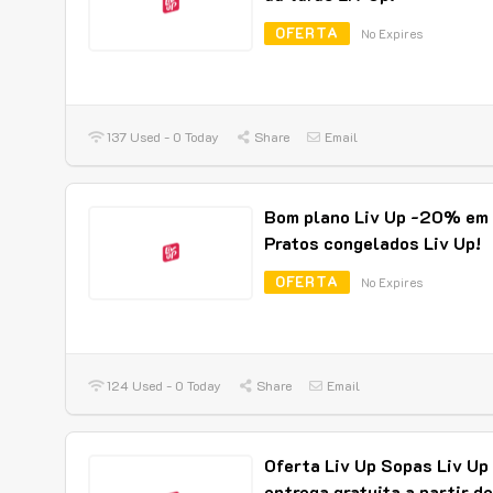
OFERTA
No Expires
137 Used - 0 Today
Share
Email
Bom plano Liv Up -20% em
Pratos congelados Liv Up!
OFERTA
No Expires
124 Used - 0 Today
Share
Email
Oferta Liv Up Sopas Liv Up
entrega gratuita a partir de