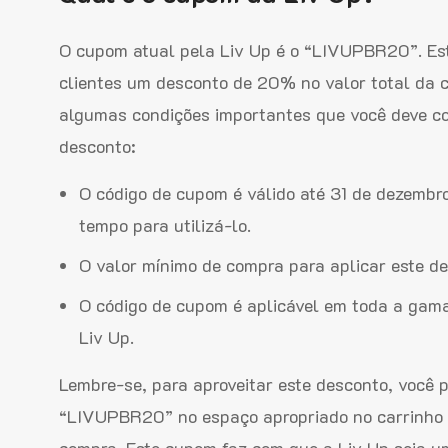
O cupom atual pela Liv Up é o “LIVUPBR20”. Est
clientes um desconto de 20% no valor total da c
algumas condições importantes que você deve co
desconto:
O código de cupom é válido até 31 de dezembr
tempo para utilizá-lo.
O valor mínimo de compra para aplicar este d
O código de cupom é aplicável em toda a gama 
Liv Up.
Lembre-se, para aproveitar este desconto, você p
“LIVUPBR20” no espaço apropriado no carrinho d
compra. Este cupom faz com que a Liv Up seja u