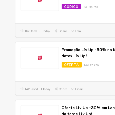
CÓDIGO
No Expires
116 Used - 0 Today
Share
Email
Promoção Liv Up -50% no K
detox Liv Up!
OFERTA
No Expires
142 Used - 1 Today
Share
Email
Oferta Liv Up -30% em La
da tarde Liv Up!