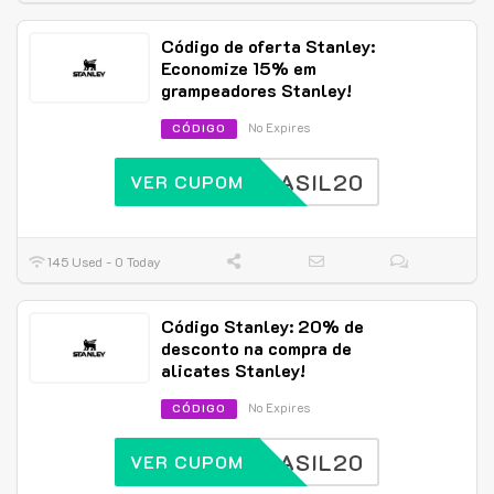
Código de oferta Stanley:
Economize 15% em
grampeadores Stanley!
No Expires
CÓDIGO
BRASIL20
VER CUPOM
145 Used - 0 Today
Código Stanley: 20% de
desconto na compra de
alicates Stanley!
No Expires
CÓDIGO
BRASIL20
VER CUPOM