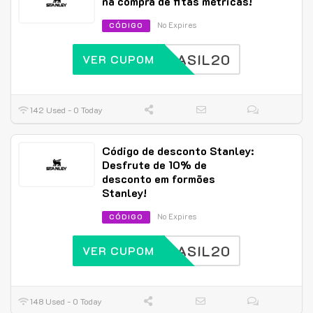
na compra de fitas métricas!
No Expires
CÓDIGO
BRASIL20
VER CUPOM
142 Used - 0 Today
Código de desconto Stanley:
Desfrute de 10% de
desconto em formões
Stanley!
No Expires
CÓDIGO
BRASIL20
VER CUPOM
148 Used - 0 Today