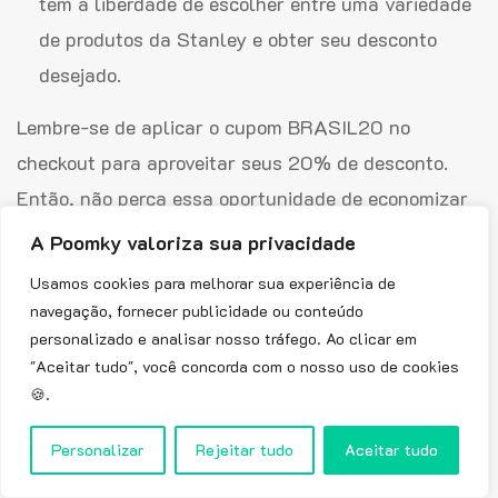
tem a liberdade de escolher entre uma variedade
de produtos da Stanley e obter seu desconto
desejado.
Lembre-se de aplicar o cupom BRASIL20 no
checkout para aproveitar seus 20% de desconto.
Então, não perca essa oportunidade de economizar
em produtos de alta qualidade da Stanley!
A Poomky valoriza sua privacidade
Haverá um cupom Stanley especial para
Usamos cookies para melhorar sua experiência de
navegação, fornecer publicidade ou conteúdo
a Black Friday?
personalizado e analisar nosso tráfego. Ao clicar em
"Aceitar tudo", você concorda com o nosso uso de cookies
Não há confirmação oficial sobre a Stanley lançar
🍪.
um cupom de desconto especial para a Black Friday.
No entanto, a Stanley tem o hábito de oferecer
Personalizar
Rejeitar tudo
Aceitar tudo
promoções em várias ocasiões e existe um código