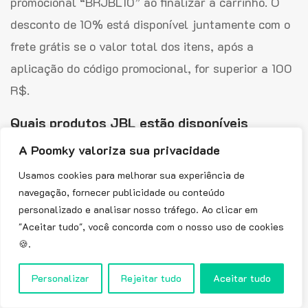
promocional “BRJBL10” ao finalizar a carrinho. O
desconto de 10% está disponível juntamente com o
frete grátis se o valor total dos itens, após a
aplicação do código promocional, for superior a 100
R$.
Quais produtos JBL estão disponíveis
com um cupom de desconto?
A Poomky valoriza sua privacidade
Usamos cookies para melhorar sua experiência de
Os produtos JBL disponíveis com um cupom de
navegação, fornecer publicidade ou conteúdo
desconto são:
personalizado e analisar nosso tráfego. Ao clicar em
"Aceitar tudo", você concorda com o nosso uso de cookies
Caixas de som portáteis
🍪.
Headphones e headsets
Personalizar
Rejeitar tudo
Aceitar tudo
Soundbars