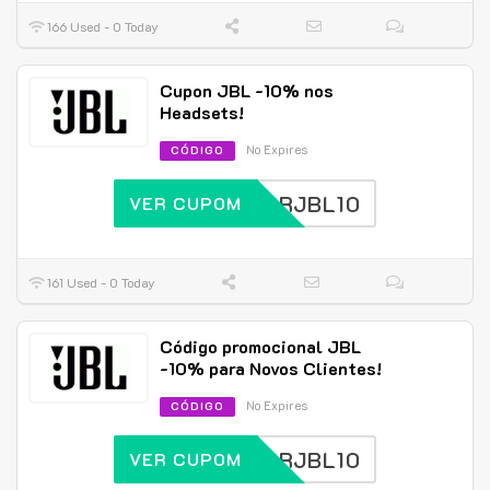
166 Used - 0 Today
Cupon JBL -10% nos
Headsets!
No Expires
CÓDIGO
BRJBL10
VER CUPOM
161 Used - 0 Today
Código promocional JBL
-10% para Novos Clientes!
No Expires
CÓDIGO
BRJBL10
VER CUPOM