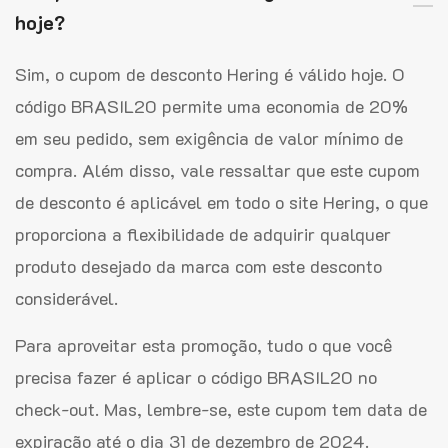
hoje?
Sim, o cupom de desconto Hering é válido hoje. O
código BRASIL20 permite uma economia de 20%
em seu pedido, sem exigência de valor mínimo de
compra. Além disso, vale ressaltar que este cupom
de desconto é aplicável em todo o site Hering, o que
proporciona a flexibilidade de adquirir qualquer
produto desejado da marca com este desconto
considerável.
Para aproveitar esta promoção, tudo o que você
precisa fazer é aplicar o código BRASIL20 no
check-out. Mas, lembre-se, este cupom tem data de
expiração até o dia 31 de dezembro de 2024.