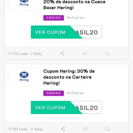
20% de desconto na Cueca
Boxer Hering!
No Expires
CÓDIGO
BRASIL20
VER CUPOM
172 Used - 1 Today
Cupom Hering: 30% de
desconto na Carteira
Hering!
No Expires
CÓDIGO
BRASIL20
VER CUPOM
157 Used - 0 Today