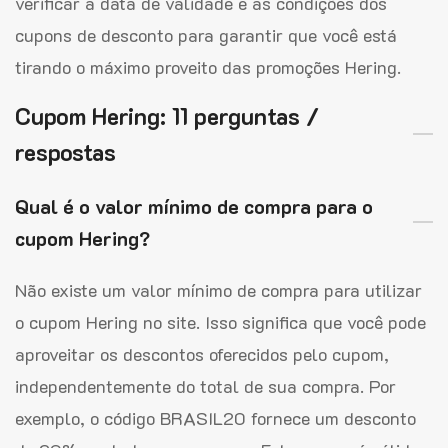
verificar a data de validade e as condições dos
cupons de desconto para garantir que você está
tirando o máximo proveito das promoções Hering.
Cupom Hering: 11 perguntas /
respostas
Qual é o valor mínimo de compra para o
cupom Hering?
Não existe um valor mínimo de compra para utilizar
o cupom Hering no site. Isso significa que você pode
aproveitar os descontos oferecidos pelo cupom,
independentemente do total de sua compra. Por
exemplo, o código BRASIL20 fornece um desconto