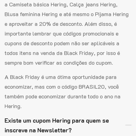
a Camiseta básica Hering, Calça jeans Hering,
Blusa feminina Hering e até mesmo o Pijama Hering
e aproveitar a 20% de desconto. Além disso, é
importante lembrar que códigos promocionais e
cupons de desconto podem não ser aplicáveis a
todos itens na venda da Black Friday, por isso é
sempre bom verificar as condições do cupom.
A Black Friday é uma ótima oportunidade para
economizar, mas com o código BRASIL20, você
também pode economizar durante todo o ano na
Hering.
Existe um cupom Hering para quem se
inscreve na Newsletter?