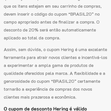
que os itens estejam em seu carrinho de compras,
devem inserir o código do cupom “BRASIL20” no
campo apropriado antes de finalizar a compra. O
desconto de 20% será então automaticamente
aplicado ao total da compra.
Assim, sem dúvida, o cupom Hering é uma excelente
ferramenta para atrair novos clientes e incentivá-los
a experimentar a ampla gama de produtos de
qualidade oferecidos pela marca. A flexibilidade e a
genorosidade do cupom “BRASIL20” certamente
tornarão a experiência de compras dos novos
clientes mais prazerosa e econômica.
O cupom de desconto Hering é válido