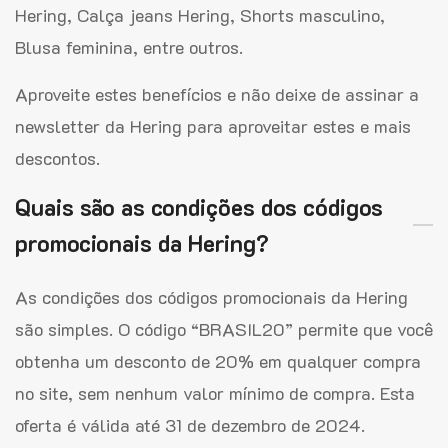
Hering, Calça jeans Hering, Shorts masculino,
Blusa feminina, entre outros.
Aproveite estes benefícios e não deixe de assinar a
newsletter da Hering para aproveitar estes e mais
descontos.
Quais são as condições dos códigos
promocionais da Hering?
As condições dos códigos promocionais da Hering
são simples. O código “BRASIL20” permite que você
obtenha um desconto de 20% em qualquer compra
no site, sem nenhum valor mínimo de compra. Esta
oferta é válida até 31 de dezembro de 2024.