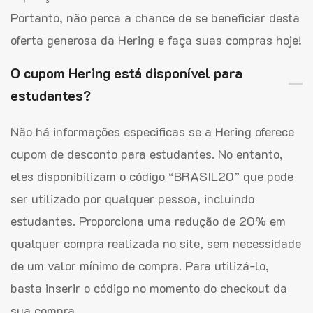
Portanto, não perca a chance de se beneficiar desta
oferta generosa da Hering e faça suas compras hoje!
O cupom Hering está disponível para
estudantes?
Não há informações especificas se a Hering oferece
cupom de desconto para estudantes. No entanto,
eles disponibilizam o código “BRASIL20” que pode
ser utilizado por qualquer pessoa, incluindo
estudantes. Proporciona uma redução de 20% em
qualquer compra realizada no site, sem necessidade
de um valor mínimo de compra. Para utilizá-lo,
basta inserir o código no momento do checkout da
sua compra.