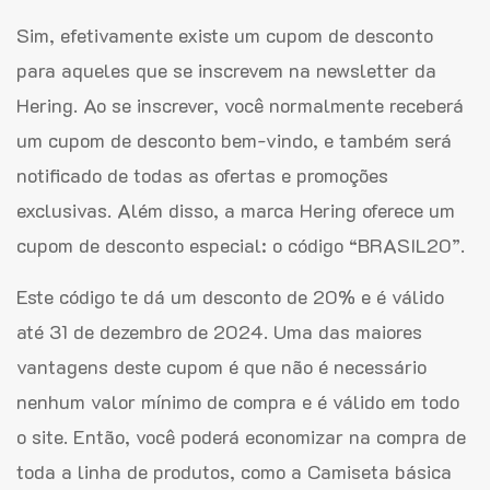
Sim, efetivamente existe um cupom de desconto
para aqueles que se inscrevem na newsletter da
Hering. Ao se inscrever, você normalmente receberá
um cupom de desconto bem-vindo, e também será
notificado de todas as ofertas e promoções
exclusivas. Além disso, a marca Hering oferece um
cupom de desconto especial: o código “BRASIL20”.
Este código te dá um desconto de 20% e é válido
até 31 de dezembro de 2024. Uma das maiores
vantagens deste cupom é que não é necessário
nenhum valor mínimo de compra e é válido em todo
o site. Então, você poderá economizar na compra de
toda a linha de produtos, como a Camiseta básica