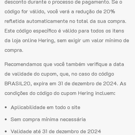
desconto durante o processo de pagamento. Se o
código for válido, você verá a redução de 20%
refletida automaticamente no total da sua compra.
Este código específico é válido para todos os itens
da loja online Hering, sem exigir um valor mínimo de
compra.
Recomendamos que você também verifique a data
de validade do cupom, que, no caso do código
BRASIL20, expira em 31 de dezembro de 2024. As
condições do código do cupom Hering incluem:
Aplicabilidade em todo o site
Sem compra mínima necessária
Validade até 31 de dezembro de 2024