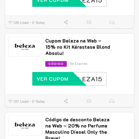
BELEZA15
135 Used - 0 Today
Cupom Beleza na Web –
15% no Kit Kérastase Blond
Absolu!
No Expires
CÓDIGO
BELEZA15
VER CUPOM
137 Used - 0 Today
Código de desconto Beleza
na Web – 20% no Perfume
Masculino Diesel Only the
Brave!