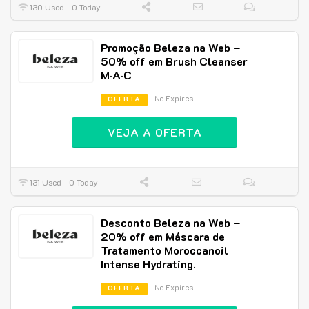
130 Used - 0 Today
Promoção Beleza na Web –
50% off em Brush Cleanser
M·A·C
No Expires
OFERTA
VEJA A OFERTA
131 Used - 0 Today
Desconto Beleza na Web –
20% off em Máscara de
Tratamento Moroccanoil
Intense Hydrating.
No Expires
OFERTA