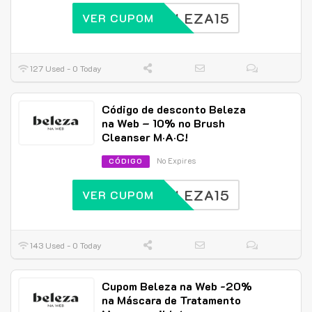
BELEZA15
VER CUPOM
127 Used - 0 Today
Código de desconto Beleza
na Web – 10% no Brush
Cleanser M·A·C!
No Expires
CÓDIGO
BELEZA15
VER CUPOM
143 Used - 0 Today
Cupom Beleza na Web -20%
na Máscara de Tratamento