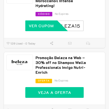
Moroccanoil Intense
Hydrating!
No Expires
CÓDIGO
BELEZA15
VER CUPOM
128 Used - 0 Today
Promoção Beleza na Web –
30% off no Shampoo Wella
Professionals Invigo Nutri-
Enrich
No Expires
OFERTA
VEJA A OFERTA