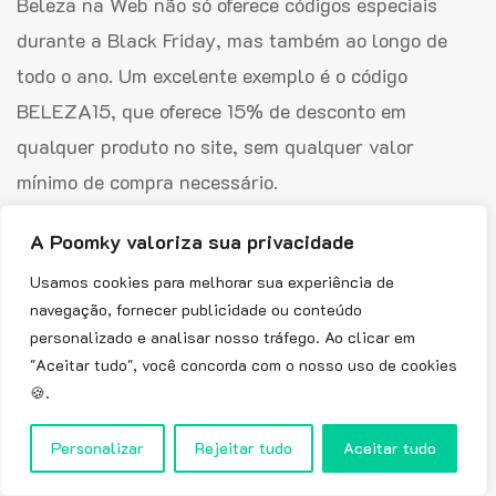
Beleza na Web não só oferece códigos especiais
durante a Black Friday, mas também ao longo de
todo o ano. Um excelente exemplo é o código
BELEZA15, que oferece 15% de desconto em
qualquer produto no site, sem qualquer valor
mínimo de compra necessário.
Este código promocional é válido até 31 de dezembro
A Poomky valoriza sua privacidade
de 2024. Independentemente da hora do ano, essa
Usamos cookies para melhorar sua experiência de
é uma ótima maneira de economizar em favoritos de
navegação, fornecer publicidade ou conteúdo
personalizado e analisar nosso tráfego. Ao clicar em
beleza como Shampoo Wella Professionals Invigo
"Aceitar tudo", você concorda com o nosso uso de cookies
Nutri-Enrich, Perfume Masculino Diesel Only the
🍪.
Brave, Máscara de Tratamento L’Oréal Professionnel
Serie Expert Inforcer e muitos outros.
Personalizar
Rejeitar tudo
Aceitar tudo