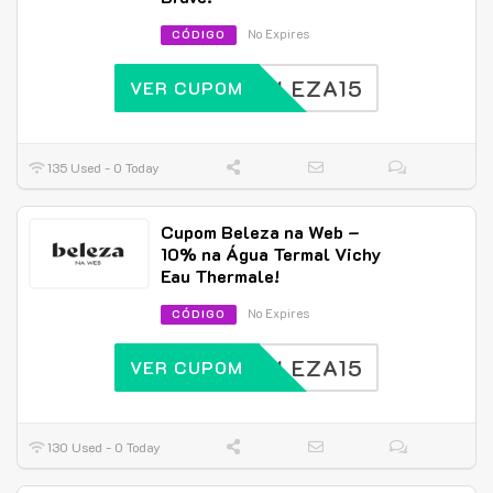
No Expires
CÓDIGO
BELEZA15
VER CUPOM
135 Used - 0 Today
Cupom Beleza na Web –
10% na Água Termal Vichy
Eau Thermale!
No Expires
CÓDIGO
BELEZA15
VER CUPOM
130 Used - 0 Today