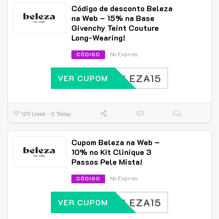
Código de desconto Beleza
na Web – 15% na Base
Givenchy Teint Couture
Long-Wearing!
No Expires
CÓDIGO
BELEZA15
VER CUPOM
129 Used - 0 Today
Cupom Beleza na Web –
10% no Kit Clinique 3
Passos Pele Mista!
No Expires
CÓDIGO
BELEZA15
VER CUPOM