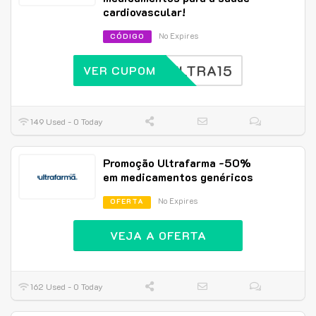
cardiovascular!
No Expires
CÓDIGO
ULTRA15
VER CUPOM
149 Used - 0 Today
Promoção Ultrafarma -50%
em medicamentos genéricos
No Expires
OFERTA
VEJA A OFERTA
162 Used - 0 Today