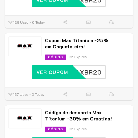
MAXBR20
128 Used - 0 Today
Cupom Max Titanium -25%
em Coqueteleira!
No Expires
CÓDIGO
MAXBR20
VER CUPOM
137 Used - 0 Today
Código de desconto Max
Titanium -30% em Creatina!
No Expires
CÓDIGO