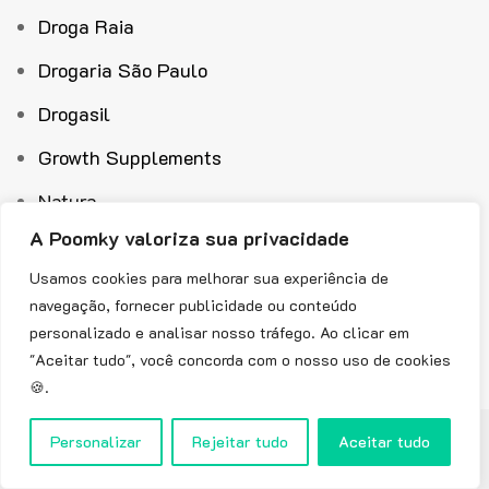
Droga Raia
Drogaria São Paulo
Drogasil
Growth Supplements
Natura
A Poomky valoriza sua privacidade
Pague Menos
Usamos cookies para melhorar sua experiência de
Soldiers Nutrition
navegação, fornecer publicidade ou conteúdo
Ultrafarma
personalizado e analisar nosso tráfego. Ao clicar em
"Aceitar tudo", você concorda com o nosso uso de cookies
🍪.
Copyright © 2024 Poomky.com.br Feito com muito amor ❤️ e café☕
Personalizar
Rejeitar tudo
Aceitar tudo
(escafeinado) |
Cupom Adidas
|
Cupom Carrefour
|
Cupom NordVPN
|
Cupom Sephora
|
Cupom Americanas
|
Termos E Condicoes
|
Politica de