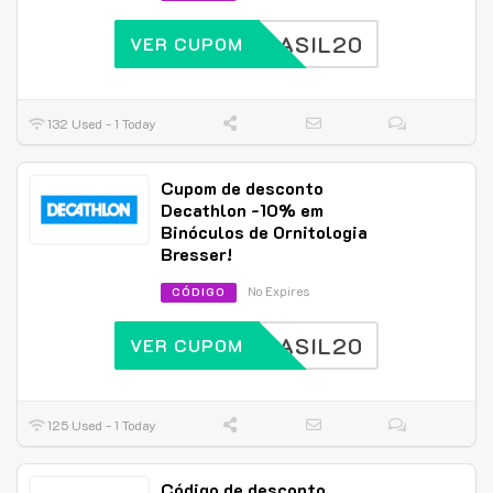
BRASIL20
VER CUPOM
132 Used - 1 Today
Cupom de desconto
Decathlon -10% em
Binóculos de Ornitologia
Bresser!
No Expires
CÓDIGO
BRASIL20
VER CUPOM
125 Used - 1 Today
Código de desconto