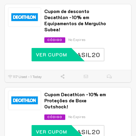
Cupom de desconto
Decathlon -10% em
Equipamentos de Mergulho
Subea!
No Expires
CÓDIGO
BRASIL20
VER CUPOM
117 Used - 1 Today
Cupom Decathlon -10% em
Proteções de Boxe
Outshock!
No Expires
CÓDIGO
BRASIL20
VER CUPOM