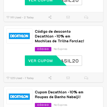
BRASIL20
191 Used - 2 Today
Código de desconto
Decathlon -10% em
Mochilas de Trilha Forclaz!
No Expires
CÓDIGO
BRASIL20
VER CUPOM
125 Used - 1 Today
Cupom Decathlon -10% em
Roupas de Banho Nabaiji!
No Expires
CÓDIGO