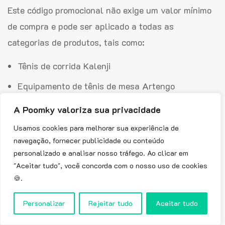
Este código promocional não exige um valor mínimo
de compra e pode ser aplicado a todas as
categorias de produtos, tais como:
Tênis de corrida Kalenji
Equipamento de tênis de mesa Artengo
Roupa de banho Nabaiji
A Poomky valoriza sua privacidade
Equipamento de ginástica Kipsta
Usamos cookies para melhorar sua experiência de
navegação, fornecer publicidade ou conteúdo
Kit de badminton Perfly
personalizado e analisar nosso tráfego. Ao clicar em
"Aceitar tudo", você concorda com o nosso uso de cookies
Fique atento às ofertas e promoções da Decathlon
🍪.
na Black Friday e não esqueça de usar o código
BRASIL20 para garantir um bom desconto!
Personalizar
Rejeitar tudo
Aceitar tudo