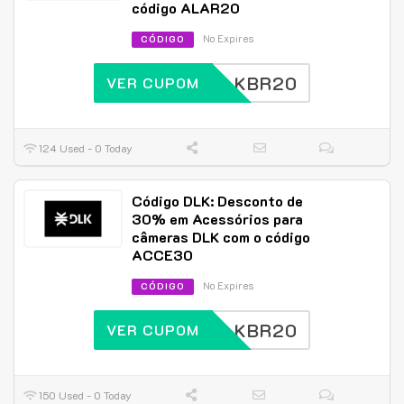
código ALAR20
No Expires
CÓDIGO
DLKBR20
VER CUPOM
124 Used - 0 Today
Código DLK: Desconto de
30% em Acessórios para
câmeras DLK com o código
ACCE30
No Expires
CÓDIGO
DLKBR20
VER CUPOM
150 Used - 0 Today