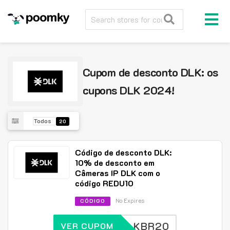
Cupom de desconto DLK: os
cupons DLK 2024!
Todos
20
Código de desconto DLK:
10% de desconto em
Câmeras IP DLK com o
código REDU10
No Expires
CÓDIGO
DLKBR20
VER CUPOM