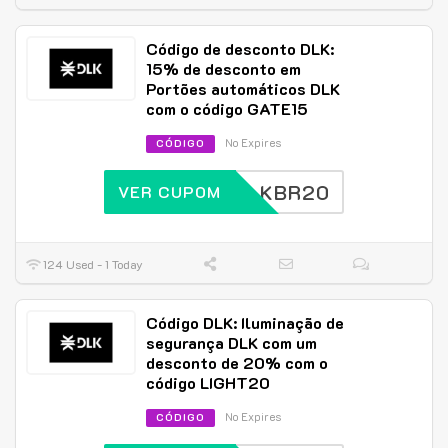
Código de desconto DLK:
15% de desconto em
Portões automáticos DLK
com o código GATE15
No Expires
CÓDIGO
DLKBR20
VER CUPOM
124 Used - 1 Today
Código DLK: Iluminação de
segurança DLK com um
desconto de 20% com o
código LIGHT20
No Expires
CÓDIGO