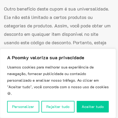
Outro benefício deste cupom é sua universalidade.
Ele não está limitado a certos produtos ou
categorias de produtos. Assim, você pode obter um
desconto em qualquer item disponível no site
usando este código de desconto. Portanto, esteja
você buscando roupas esportivas, equipamentos de
A Poomky valoriza sua privacidade
fitness ou acessórios, este cupom de desconto pode
Usamos cookies para melhorar sua experiência de
te ajudar a economizar dinheiro.
navegação, fornecer publicidade ou conteúdo
Para resumir, aqui estão suas principais
personalizado e analisar nosso tráfego. Ao clicar em
"Aceitar tudo", você concorda com o nosso uso de cookies
características:
🍪.
O código do cupom é DLKBR20.
Personalizar
Rejeitar tudo
Aceitar tudo
O cupom tem validade até 31 de dezembro de