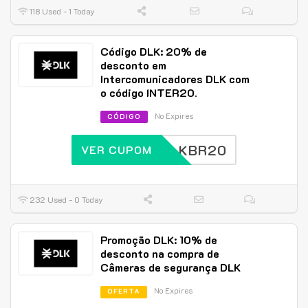
118 Used - 1 Today
Código DLK: 20% de
desconto em
Intercomunicadores DLK com
o código INTER20.
No Expires
CÓDIGO
DLKBR20
VER CUPOM
232 Used - 0 Today
Promoção DLK: 10% de
desconto na compra de
Câmeras de segurança DLK
No Expires
OFERTA