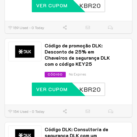
DLKBR20
VER CUPOM
159 Used - 0 Today
Código de promoção DLK:
Desconto de 25% em
Chaveiros de segurança DLK
com o código KEY25
No Expires
CÓDIGO
DLKBR20
VER CUPOM
154 Used - 0 Today
Código DLK: Consultoria de
segurança DLK com um