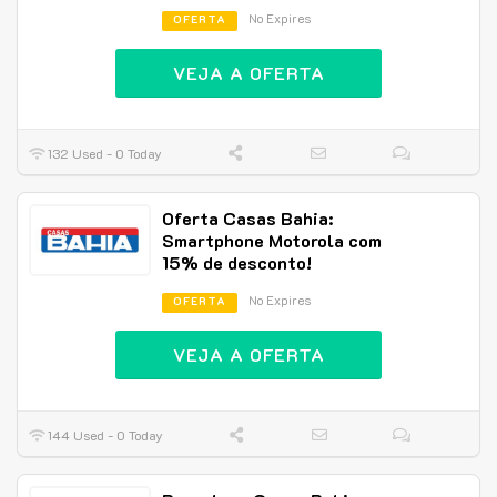
No Expires
OFERTA
VEJA A OFERTA
132 Used - 0 Today
Oferta Casas Bahia:
Smartphone Motorola com
15% de desconto!
No Expires
OFERTA
VEJA A OFERTA
144 Used - 0 Today