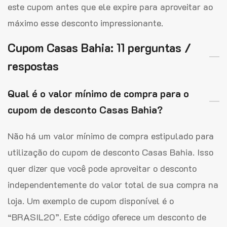
este cupom antes que ele expire para aproveitar ao
máximo esse desconto impressionante.
Cupom Casas Bahia: 11 perguntas /
respostas
Qual é o valor mínimo de compra para o
cupom de desconto Casas Bahia?
Não há um valor mínimo de compra estipulado para
utilização do cupom de desconto Casas Bahia. Isso
quer dizer que você pode aproveitar o desconto
independentemente do valor total de sua compra na
loja. Um exemplo de cupom disponível é o
“BRASIL20”. Este código oferece um desconto de