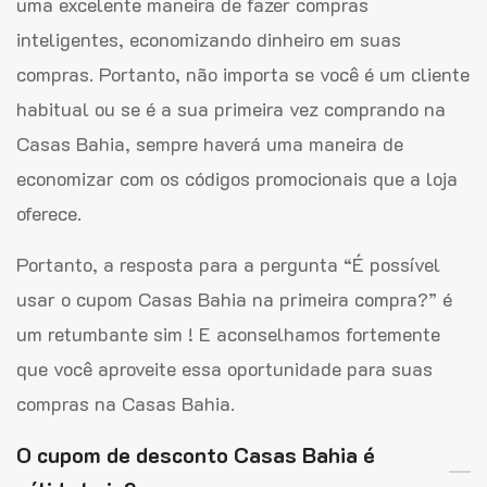
uma excelente maneira de fazer compras
inteligentes, economizando dinheiro em suas
compras. Portanto, não importa se você é um cliente
habitual ou se é a sua primeira vez comprando na
Casas Bahia, sempre haverá uma maneira de
economizar com os códigos promocionais que a loja
oferece.
Portanto, a resposta para a pergunta “É possível
usar o cupom Casas Bahia na primeira compra?” é
um retumbante sim ! E aconselhamos fortemente
que você aproveite essa oportunidade para suas
compras na Casas Bahia.
O cupom de desconto Casas Bahia é