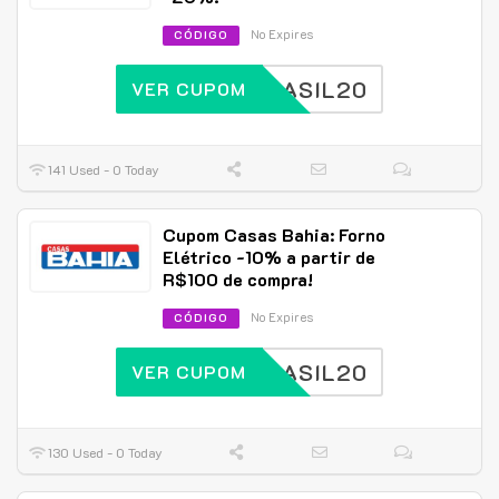
No Expires
CÓDIGO
BRASIL20
VER CUPOM
141 Used - 0 Today
Cupom Casas Bahia: Forno
Elétrico -10% a partir de
R$100 de compra!
No Expires
CÓDIGO
BRASIL20
VER CUPOM
130 Used - 0 Today