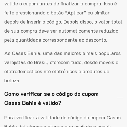
valide o cupom antes de finalizar a compra. Isso é
feito pressionando o botão “Aplicar” ou similar
depois de inserir o código. Depois disso, o valor total
de sua compra deve ser automaticamente reduzido
pela quantidade correspondente ao desconto.
As Casas Bahia, uma das maiores e mais populares
varejistas do Brasil, oferecem tudo, desde móveis e
eletrodomésticos até eletrônicos e produtos de
beleza.
Como verificar se o código do cupom
Casas Bahia é válido?
Para verificar a validade do código do cupom Casas
Bahia, há algumas etapas que você deve seguir.