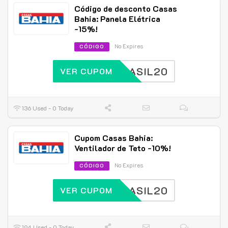
Código de desconto Casas
Bahia: Panela Elétrica
-15%!
No Expires
CÓDIGO
BRASIL20
VER CUPOM
136 Used - 0 Today
Cupom Casas Bahia:
Ventilador de Teto -10%!
No Expires
CÓDIGO
BRASIL20
VER CUPOM
194 Used - 0 Today