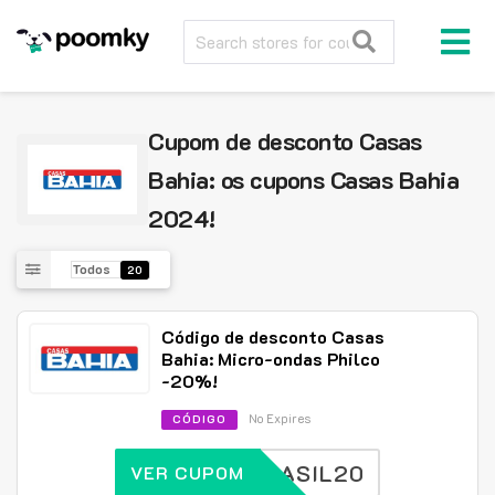
Cupom de desconto Casas
Bahia: os cupons Casas Bahia
2024!
Todos
20
Código de desconto Casas
Bahia: Micro-ondas Philco
-20%!
No Expires
CÓDIGO
BRASIL20
VER CUPOM