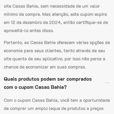
site Casas Bahia, sem necessidade de um valor
mínimo de compra. Mas atenção, este cupom expira
em 12 de dezembro de 2024, então certifique-se de
aproveitá-lo antes disso.
Portanto, as Casas Bahia oferecem várias opções de
economia para seus clientes, tanto através de seu
site quanto de seu aplicativo, por isso não perca a
chance de economizar em suas compras.
Quais produtos podem ser comprados
com o cupom Casas Bahia?
Com o cupom Casas Bahia, você tem a oportunidade
de comprar um amplo leque de produtos a preços