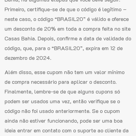
Primeiro, certifique-se de que o código é legítimo –
neste caso, o código “BRASIL20” é válido e oferece
um desconto de 20% em toda a compra feita no site
Casas Bahia. Depois, confirme a data de validade do
código, que, para o “BRASIL20”, expira em 12 de
dezembro de 2024.
Além disso, esse cupom não tem um valor mínimo
de compra necessário para aplicar o desconto.
Finalmente, lembre-se de que alguns cupons só
podem ser usados uma vez, então verifique se o
código não foi usado anteriormente. Se o cupom
ainda não estiver funcionando, pode ser uma boa
ideia entrar em contato com o suporte ao cliente da