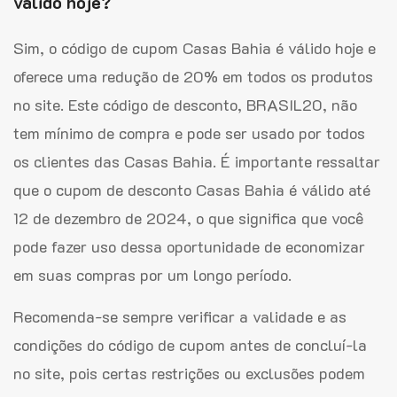
válido hoje?
Sim, o código de cupom Casas Bahia é válido hoje e
oferece uma redução de 20% em todos os produtos
no site. Este código de desconto, BRASIL20, não
tem mínimo de compra e pode ser usado por todos
os clientes das Casas Bahia. É importante ressaltar
que o cupom de desconto Casas Bahia é válido até
12 de dezembro de 2024, o que significa que você
pode fazer uso dessa oportunidade de economizar
em suas compras por um longo período.
Recomenda-se sempre verificar a validade e as
condições do código de cupom antes de concluí-la
no site, pois certas restrições ou exclusões podem