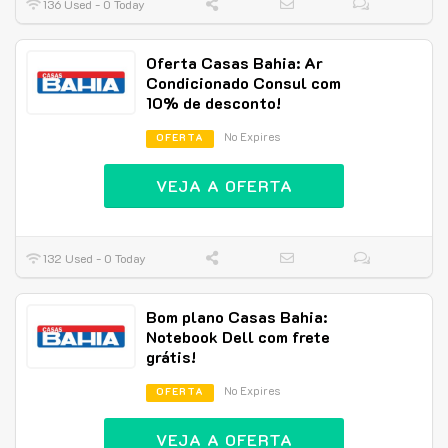
136 Used - 0 Today
Oferta Casas Bahia: Ar
Condicionado Consul com
10% de desconto!
No Expires
OFERTA
VEJA A OFERTA
132 Used - 0 Today
Bom plano Casas Bahia:
Notebook Dell com frete
grátis!
No Expires
OFERTA
VEJA A OFERTA