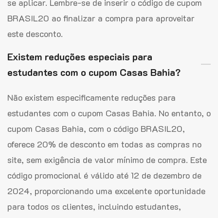
se aplicar. Lembre-se de inserir o código de cupom
BRASIL20 ao finalizar a compra para aproveitar
este desconto.
Existem reduções especiais para
estudantes com o cupom Casas Bahia?
Não existem especificamente reduções para
estudantes com o cupom Casas Bahia. No entanto, o
cupom Casas Bahia, com o código BRASIL20,
oferece 20% de desconto em todas as compras no
site, sem exigência de valor mínimo de compra. Este
código promocional é válido até 12 de dezembro de
2024, proporcionando uma excelente oportunidade
para todos os clientes, incluindo estudantes,