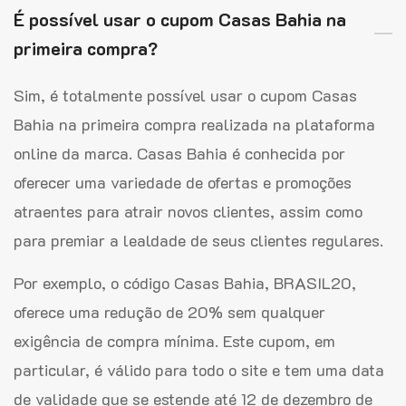
É possível usar o cupom Casas Bahia na
primeira compra?
Sim, é totalmente possível usar o cupom Casas
Bahia na primeira compra realizada na plataforma
online da marca. Casas Bahia é conhecida por
oferecer uma variedade de ofertas e promoções
atraentes para atrair novos clientes, assim como
para premiar a lealdade de seus clientes regulares.
Por exemplo, o código Casas Bahia, BRASIL20,
oferece uma redução de 20% sem qualquer
exigência de compra mínima. Este cupom, em
particular, é válido para todo o site e tem uma data
de validade que se estende até 12 de dezembro de