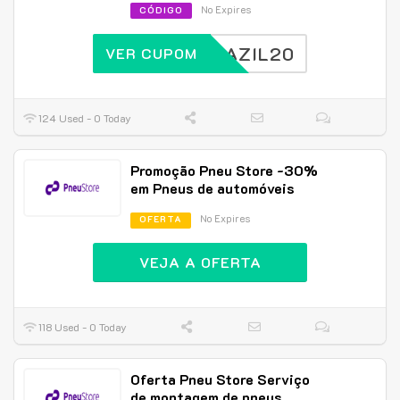
No Expires
CÓDIGO
BRAZIL20
VER CUPOM
124 Used - 0 Today
Promoção Pneu Store -30%
em Pneus de automóveis
No Expires
OFERTA
VEJA A OFERTA
118 Used - 0 Today
Oferta Pneu Store Serviço
de montagem de pneus